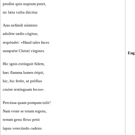
prodíre quis nuptum putet,
sic læta vultu dúcitur.
Aras nefándi núminis
adolére tædis cógitur;
respóndet: «Haud tales faces
sumpsére Christi vírgines.
Eng
Hic ignis extínguit fidem,
hæc flamma lumen éripit;
hic, hic feríte, ut prófluo
cruóre restínguam focos».
Percússa quam pompam tulit!
Nam veste se totam tegens,
terram genu flexo petit
lapsu verecúndo cadens.