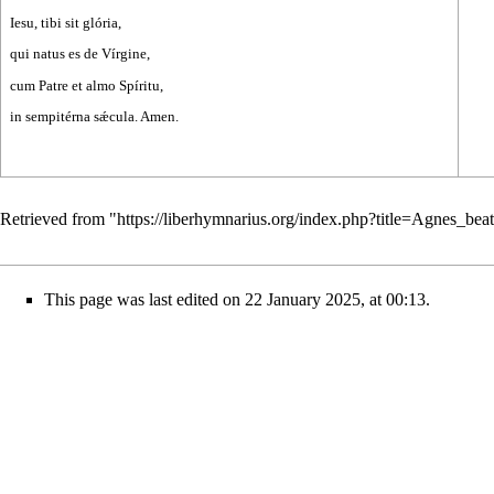
Iesu, tibi sit glória,
qui natus es de Vírgine,
cum Patre et almo Spíritu,
in sempitérna sǽcula. Amen.
Retrieved from "
https://liberhymnarius.org/index.php?title=Agnes_be
This page was last edited on 22 January 2025, at 00:13.