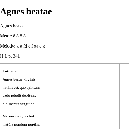
Agnes beatae
Agnes beatae
Meter:
8.8.8.8
Melody:
g g fd e f ga a g
H.I, p. 341
Latinam
Agnes beátæ vírginis
natális est, quo spíritum
cælo refúdit débitum,
pio sacráta sánguine.
Matúra martýrio fuit
matúra nondum núptiis;